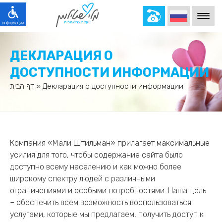
Вы
достигли
области
информации
логотипа,
Вы
направляясь
ГЛАВНАЯ СТРАНИЦА
достигли
на
Вы
ДЕКЛАРАЦИЯ О
главного
ПРОЦЕСС РАБОТЫ
главную
достигли
меню
страницу
ДОСТУПНОСТИ ИНФОРМАЦИИ
основного
ОТЗЫВЫ КЛИЕНТОВ
Вы
и
и
контента.
достигли
языкового
контактные
דף הבית
»
Декларация о доступности информации
ИНФОРМАЦИЯ
Нажмите
меню
переключателя.
данные.
TAB,
доступности.
Нажмите
ГЛОССАРИЙ
Нажмите
чтобы
Нажмите
TAB,
TAB,
продолжить
TAB,
чтобы
ЧАСТО ЗАДАВАЕМЫЕ ВОПРОСЫ
чтобы
чтение,
а
продолжить
продолжить
или
О НАС
затем
чтение,
чтение,
ENTER,
Компания «Мали Штильман» прилагает максимальные
ENTER
или
или
СВЯЖИТЕСЬ С НАМИ
чтобы
для
ENTER,
усилия для того, чтобы содержание сайта было
ENTER,
перейти
активации
чтобы
чтобы
доступно всему населению и как можно более
к
различных
перейти
перейти
следующему
широкому спектру людей с различными
функций,
к
к
разделу
или
следующему
ограничениями и особыми потребностями. Наша цель
следующему
нажмите
разделу
разделу
– обеспечить всем возможность воспользоваться
Enter,
услугами, которые мы предлагаем, получить доступ к
чтобы