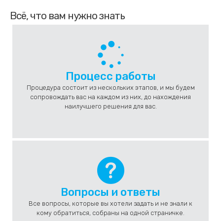
Вы
Всё, что вам нужно знать
попали
в
раздел
Быстрые
ссылки.
Нажмите
Процесс работы
TAB,
чтобы
Процедура состоит из нескольких этапов, и мы будем
продолжить
сопровождать вас на каждом из них, до нахождения
чтение,
наилучшего решения для вас.
или
ENTER,
чтобы
перейти
к
следующему
разделу
Вопросы и ответы
Все вопросы, которые вы хотели задать и не знали к
кому обратиться, собраны на одной страничке.