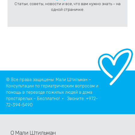
Статьи, советы, новости и все, что вам нужно знать – на
одной страничке.
© Все права защищены: Мали Штильман –
Консультации по гериатрическим вопросам и
помощь в переводе пожилых людей в дома
престарелых – Бесплатно! • Звоните:
+972-
72-394-5490
О Мали Штильман