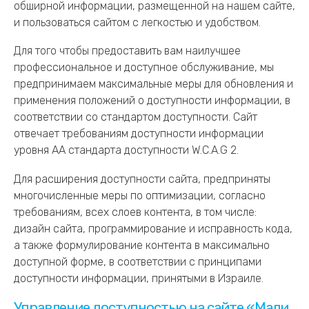
перейти
обширной информации, размещенной на нашем сайте,
к
и пользоваться сайтом с легкостью и удобством.
следующему
разделу
Для того чтобы предоставить вам наилучшее
профессиональное и доступное обслуживание, мы
предпринимаем максимальные меры для обновления и
применения положений о доступности информации, в
соответствии со стандартом доступности. Сайт
отвечает требованиям доступности информации
уровня АА стандарта доступности W.C.A.G 2.
Для расширения доступности сайта, предприняты
многочисленные меры по оптимизации, согласно
требованиям, всех слоев контента, в том числе:
дизайн сайта, программирование и исправность кода,
а также формулирование контента в максимально
доступной форме, в соответствии с принципами
доступности информации, принятыми в Израиле.
Управление доступностью на сайте «Мали