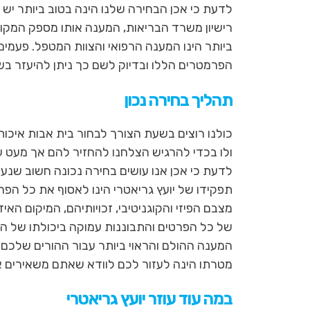
לדעת כי אכן הבחירה שלנו הינה בטוב ביותר יש 
טאב
כדי
רישיון משרד הבריאות, המענה אותו מספק המקו
להיכנס
ביותר הינו המענה הרפואי והצוות המטפל. פעמים
לאיזור
הפרמטרים הללו ובדיוק לשם כך ניתן להיעזר בשי
תהליך בחירה נכון
כולנו רוצים בשעת הצורך לבחור בית אבות איכותי
ולו בכדי להרגיש הצלחנו להחזיר להם אך מעט ע
לדעת כי אכן אנו עושים בחירה נכונה חשוב שנ
תפקידו של יועץ גריאטרי הינו לאסוף את כל הפר
מצבם הפיזי והקוגניטיבי, זכויותיהם, המיקום הא
של כל הפרטים והתבוננות עמוקה ביכולתו של הי
המענה ההולם והראוי ביותר עבור ההורים שלכ
מטרתו הינה לעזור לכם לוודא שאתם משאירים את
במה עוד עוזר יועץ גריאטרי