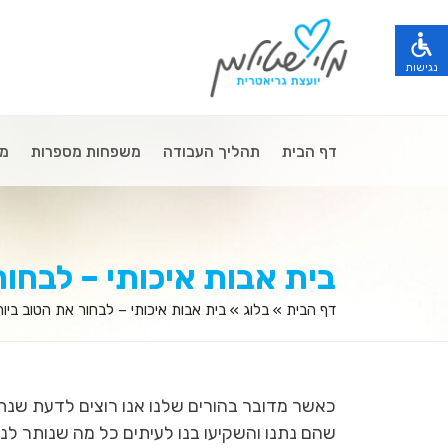
הגעת
הגעת
לתפריט
לאיזור
הנגישות,
הלוגו
לחץ
נגישות
שמפנה
טאב
לדף
ולאחר
הבית
מכן
הגעת
ופרטי
אנטר
לתפריט
טלפון
דף הבית
תהליך העבודה
משפחות מספרות
מי
כדי
הראשי
לצורך
להיכנס
ולאיזור
התקשרות,
להפעלת
החלפה
לחץ
הפונקציות
בין
אנטר
השונות
שפות,
כדי
או
לחץ
לעבור
לחץ
הגעת
בית אבות איכותי – לבחור
אנטר
לאיזור
אנטר
לתוכן
כדי
הבא
למעבר
הראשי
לעבור
או
דף הבית
»
בלוג
»
בית אבות איכותי – לבחור את הטוב ביו
לאיזור
,
לאזור
טאב
הבא
לחץ
הבא
כדי
אנטר
או
להיכנס
כדי
טאב
לאיזור
לעבור
כדי
כאשר מדובר בהורים שלנו אנו רוצים לדעת שנתנ
לאזור
להיכנס
הבא
שהם נתנו והשקיעו בנו לעיתים כל מה שנותר לנ
לאיזור
או