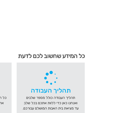
משפחת קלור
הגעת
כל המידע שחשוב לכם לדעת
לאיזור
קישורים
מהירים
,
לחץ
אנטר
כדי
תהליך העבודה
לעבור
לאזור
תהליך העבודה כולל מספר שלבים
כל ה
הבא
ואנחנו כאן כדי ללוות אתכם בכל שלב
את 
או
עד מציאת בית האבות המושלם עבורכם.
טאב