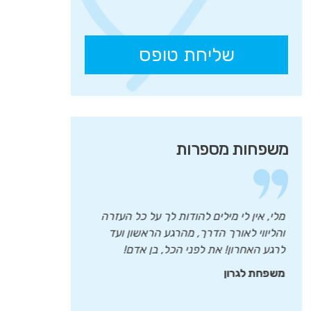
משפחות מספרות
,
מלי, אין לי מילים להודות לך על כל העזרה
תודה שסייעת
ו
והליווי לאורך הדרך, מהרגע הראשון ועד
בתוך יום אח
את
לרגע האחרון! את לפני הכל, בן אדם!
הקוד ממשרד 
ת
היחס שלך ל
משפחת לגרון
לבעיות של א
משפחת בי