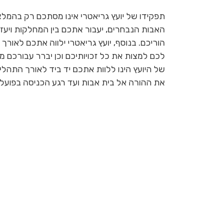
תפקידו של יועץ גריאטרי אינו מסתכם רק בהמלצו
האבות הנבחרים, יעבור אתכם בין המחלקות ויעזו
הוריכם. בנוסף, יועץ גריאטרי ילווה אתכם לאורך
לכם למצות את כל זכויותיכם וכן יברר עבורכם מ
של היועץ הינו ללוות אתכם יד ביד לאורך הת
את ההורה אל בית אבות ועד רגע הכניסה בפועל.
2/18
תודה על העזרה, ה
מלי
לבית האבות החדש, 
כמו לגור בבית משפ
תודה על הסיוע המקצועי והחם
משפחת צוקרמן
שלך, אבא מאושר וזה רק הודות לך
משפחת קלור