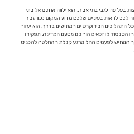
ת בעל פה לגבי בתי אבות. הוא ילווה אתכם אל בתי
ר לכם לראות בעיניים שלכם מדוע המקום נכון עבור
 כל התהליכים הבירוקרטיים המתישים בדרך, הוא יעזור
הו הסבסוד לו זכאים הוריכם מטעם המדינה. תפקידו
הליך המתיש לפעמים החל מרגע קבלת ההחלטה להכניס
הדרכה והעצות במעבר
תודה רבה מכל המשפחה על תשומת הלב
הצוות נהדר וזה מרגיש
החמימות והסבלנות כלפי אימי היקרה. אנ
חתי.
אסירי תודה על יכולתך להקשיב ולשמוע 
הבעיה, את היכולת לפתור בעיות במהירו
ובמיומנות.
משפחת בירמן