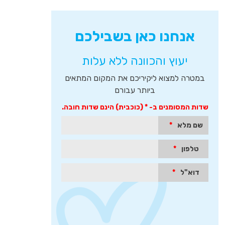
איזור
זה
כולל
שדה
אנחנו כאן בשבילכם
טקסט
לחיפוש
יעוץ והכוונה ללא עלות
חופשי,
טופס
יצירת
במטרה למצוא ליקיריכם את המקום המתאים
קשר
ביותר עבורם
מהיר
והמלצות
שדות המסומנים ב- * (כוכבית) הינם שדות חובה.
של
לקוחות.
שם מלא
*
לחץ
אנטר
טלפון
*
כדי
לעבור
לאיזור
דוא"ל
*
הבא
או
טאב
כדי
להיכנס
לאיזור