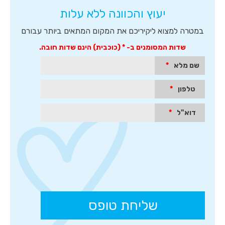
לחיפוש
יעוץ והכוונה ללא עלות
חופשי,
טופס
יצירת
במטרה למצוא ליקיריכם את המקום המתאים ביותר עבורם
קשר
מהיר
שדות המסומנים ב- * (כוכבית) הינם שדות חובה.
והמלצות
של
שם מלא
*
לקוחות.
לחץ
טלפון
*
אנטר
כדי
לעבור
דוא"ל
*
לאיזור
הבא
או
טאב
כדי
להיכנס
לאיזור