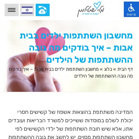
הגעת
לאיזור
הלוגו
נגישות
שמפנה
הגעת
לדף
דף הבית
לתפריט
הבית
הגעת
מחשבון השתתפות ילדים בבית
הראשי
תהליך העבודה
ופרטי
לתוכן
ולאיזור
טלפון
הראשי
משפחות מספרות
הגעת
אבות – איך בודקים מה גובה
החלפה
לצורך
,
לתפריט
בין
התקשרות,
מידע מקצועי
לחץ
הנגישות,
שפות,
ההשתתפות של הילדים
לחץ
אנטר
לחץ
לחץ
מילון מושגים
אנטר
כדי
טאב
אנטר
דף הבית
»
בלוג
»
מחשבון השתתפות ילדים בבית אבות – איך בודקים
כדי
לעבור
ולאחר
כדי
שאלות ותשובות
לעבור
מה גובה ההשתתפות של הילדים
לאזור
מכן
לעבור
לאיזור
הבא
איזורי פעילות
אנטר
לאזור
הבא
או
כדי
הבא
או
בלוג
טאב
להיכנס
או
טאב
כדי
להפעלת
טאב
אודותינו
כדי
להיכנס
הפונקציות
כדי
להיכנס
לאיזור
המדינה משתתפת בהוצאות אשפוז של קשישים חסרי
השונות
צרו קשר
להיכנס
לאיזור
או
לאיזור
יכולת לשלם במוסדות ששייכים למשרד הבריאות ועובדים
לחץ
אתו, אלא שיש חובת השתתפות של ילדי הקשישים לפי
אנטר
למעבר
מחשבון השתתפות מסוים. יש לחשב את גובה ההשתתפות