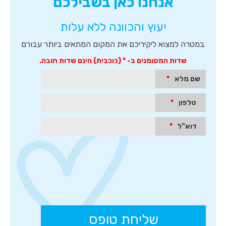
אנחנו כאן בשבילכם
טקסט
לחיפוש
יעוץ והכוונה ללא עלות
חופשי,
טופס
יצירת
במטרה למצוא ליקיריכם את המקום המתאים ביותר עבורם
קשר
מהיר
שדות המסומנים ב- * (כוכבית) הינם שדות חובה.
והמלצות
של
שם מלא
*
לקוחות.
לחץ
טלפון
*
אנטר
כדי
לעבור
דוא"ל
*
לאיזור
הבא
או
טאב
כדי
להיכנס
לאיזור