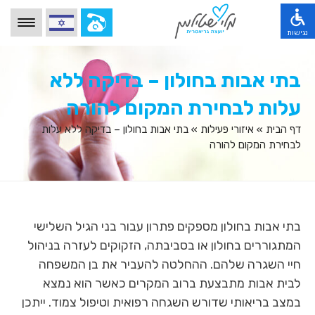
הגעת
לאיזור
הלוגו
נגישות
שמפנה
הגעת
לדף
דף הבית
לתפריט
הבית
הגעת
בתי אבות בחולון – בדיקה ללא
הראשי
תהליך העבודה
ופרטי
לתוכן
ולאיזור
טלפון
הראשי
משפחות מספרות
הגעת
עלות לבחירת המקום להורה
החלפה
לצורך
,
לתפריט
בין
התקשרות,
מידע מקצועי
לחץ
הנגישות,
שפות,
דף הבית
»
איזורי פעילות
»
בתי אבות בחולון – בדיקה ללא עלות
לחץ
אנטר
לחץ
לחץ
מילון מושגים
לבחירת המקום להורה
אנטר
כדי
טאב
אנטר
כדי
לעבור
ולאחר
כדי
שאלות ותשובות
לעבור
לאזור
מכן
לעבור
לאיזור
הבא
איזורי פעילות
אנטר
לאזור
הבא
או
כדי
הבא
או
בלוג
טאב
להיכנס
או
טאב
בתי אבות בחולון מספקים פתרון עבור בני הגיל השלישי
כדי
להפעלת
טאב
אודותינו
כדי
להיכנס
הפונקציות
כדי
המתגוררים בחולון או בסביבתה, הזקוקים לעזרה בניהול
להיכנס
לאיזור
השונות
צרו קשר
להיכנס
לאיזור
חיי השגרה שלהם. ההחלטה להעביר את בן המשפחה
או
לאיזור
לחץ
לבית אבות מתבצעת ברוב המקרים כאשר הוא נמצא
אנטר
במצב בריאותי שדורש השגחה רפואית וטיפול צמוד. ייתכן
למעבר