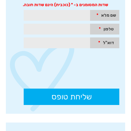
מהיר
שדות המסומנים ב- * (כוכבית) הינם שדות חובה.
והמלצות
של
שם מלא
*
לקוחות.
לחץ
טלפון
*
אנטר
כדי
לעבור
דוא"ל
*
לאיזור
הבא
או
טאב
כדי
להיכנס
לאיזור