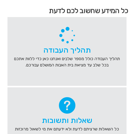
הגעת
כל המידע שחשוב לכם לדעת
לאיזור
קישורים
מהירים
,
לחץ
אנטר
כדי
תהליך העבודה
לעבור
לאזור
תהליך העבודה כולל מספר שלבים ואנחנו כאן כדי ללוות אתכם
הבא
בכל שלב עד מציאת בית האבות המושלם עבורכם.
או
טאב
כדי
להיכנס
לאיזור
שאלות ותשובות
כל השאלות שרציתם לדעת ולא ידעתם את מי לשאול מרוכזות