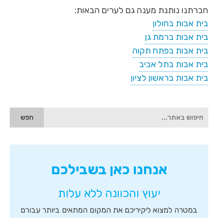
חברתנו נותנת מענה גם לערים הבאות:
בית אבות בחולון
בית אבות ברמת גן
בית אבות בפתח תקוה
בית אבות בתל אביב
בית אבות בראשון לציון
הגעת
לאיזור
הסיידבר,
איזור
זה
כולל
שדה
אנחנו כאן בשבילכם
טקסט
לחיפוש
יעוץ והכוונה ללא עלות
חופשי,
טופס
יצירת
במטרה למצוא ליקיריכם את המקום המתאים ביותר עבורם
קשר