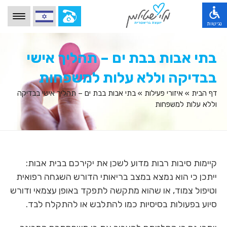
הגעת
לאיזור
הלוגו
נגישות
שמפנה
הגעת
לדף
דף הבית
לתפריט
הבית
הגעת
בתי אבות בבת ים – תהליך אישי
הראשי
תהליך העבודה
ופרטי
לתוכן
ולאיזור
טלפון
הראשי
משפחות מספרות
הגעת
בבדיקה וללא עלות למשפחות
החלפה
לצורך
,
לתפריט
בין
התקשרות,
מידע מקצועי
לחץ
הנגישות,
שפות,
דף הבית
»
איזורי פעילות
»
בתי אבות בבת ים – תהליך אישי בבדיקה
לחץ
אנטר
לחץ
לחץ
מילון מושגים
וללא עלות למשפחות
אנטר
כדי
טאב
אנטר
כדי
לעבור
ולאחר
כדי
שאלות ותשובות
לעבור
לאזור
מכן
לעבור
לאיזור
הבא
איזורי פעילות
אנטר
לאזור
הבא
או
כדי
הבא
או
בלוג
טאב
להיכנס
או
טאב
קיימות סיבות רבות מדוע לשכן את יקירכם בבית אבות:
כדי
להפעלת
טאב
אודותינו
כדי
להיכנס
הפונקציות
כדי
ייתכן כי הוא נמצא במצב בריאותי הדורש השגחה רפואית
להיכנס
לאיזור
השונות
צרו קשר
להיכנס
לאיזור
וטיפול צמוד, או שהוא מתקשה לתפקד באופן עצמאי ודורש
או
לאיזור
לחץ
סיוע בפעולות בסיסיות כמו להתלבש או להתקלח לבד.
אנטר
למעבר